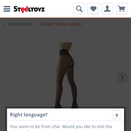
Panoramica
Collant senza cavallo
Right language?
You seem to be from USA. Would you like to visit the