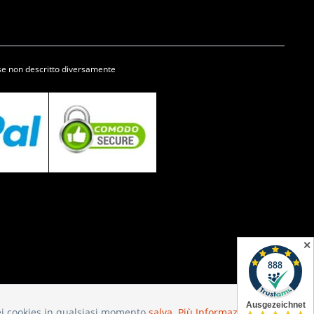
se non descritto diversamente
✕
 dei cookies in qualsiasi momento
salva.
Più Informazioni
Attivo