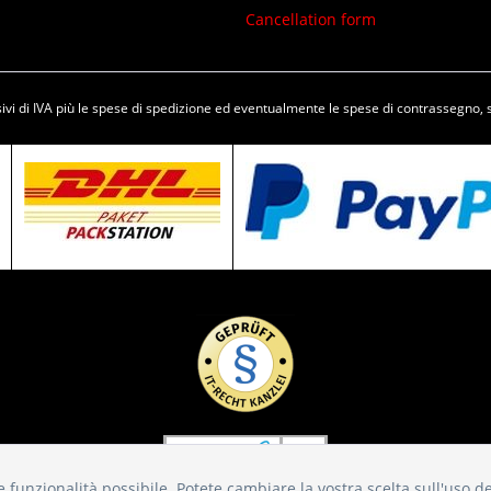
Cancellation form
vi di IVA più le spese di
spedizione
ed eventualmente le spese di contrassegno, 
ore funzionalità possibile. Potete cambiare la vostra scelta sull'uso