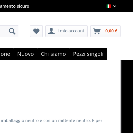
amento sicuro
Italian
Il mio account
0,00 €
e
zione
Nuovo
Chi siamo
Pezzi singoli
n imballaggio neutro e con un mittente neutro. E per