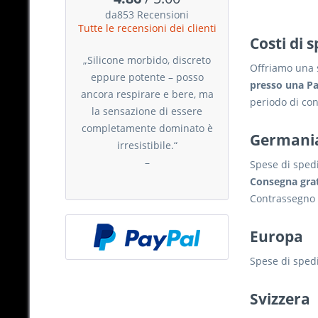
da853 Recensioni
Tutte le recensioni dei clienti
Costi di 
„Silicone morbido, discreto
Offriamo una s
eppure potente – posso
presso una Pa
ancora respirare e bere, ma
periodo di con
la sensazione di essere
completamente dominato è
Germani
irresistibile.“
–
Spese di sped
Consegna grat
Contrassegno 
Europa
Spese di sped
Svizzera