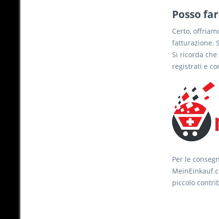
Posso far
Certo, offriam
fatturazione. S
Si ricorda che
registrati e c
Per le consegne
MeinEinkauf.ch
piccolo contri