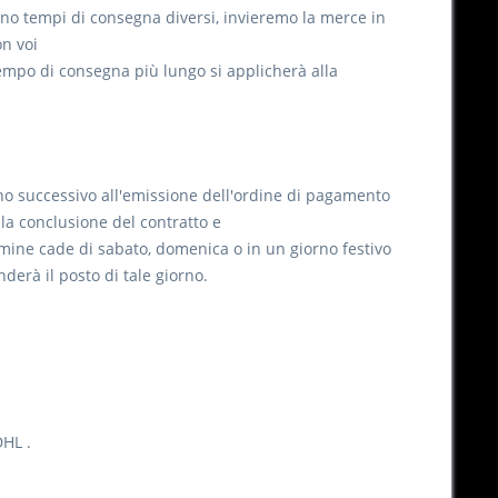
icano tempi di consegna diversi, invieremo la merce in
n voi
 tempo di consegna più lungo si applicherà alla
rno successivo all'emissione dell'ordine di pagamento
lla conclusione del contratto e
rmine cade di sabato, domenica o in un giorno festivo
derà il posto di tale giorno.
DHL .