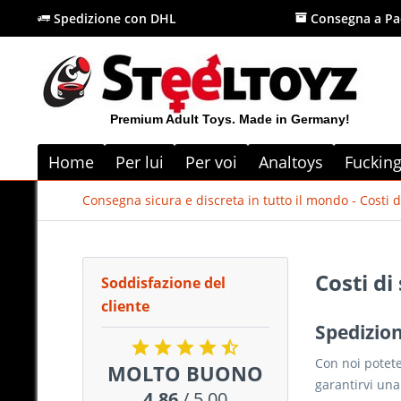
Spedizione con DHL
Consegna a Pa
Premium Adult Toys. Made in Germany!
Home
Per lui
Per voi
Analtoys
Fuckin
Consegna sicura e discreta in tutto il mondo - Costi 
Costi di
Soddisfazione del
cliente
Spedizio
Con noi potete
MOLTO BUONO
garantirvi una
4.86
/ 5.00