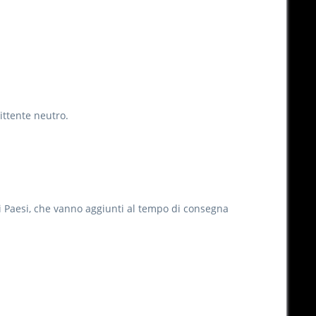
ittente neutro.
ri Paesi, che vanno aggiunti al tempo di consegna