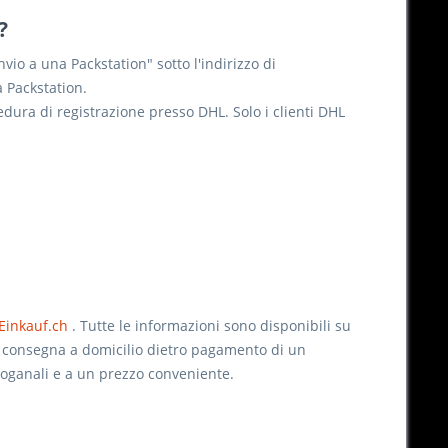
?
vio a una Packstation" sotto l'indirizzo di
a Packstation.
edura di registrazione presso DHL. Solo i clienti DHL
Einkauf.ch
. Tutte le informazioni sono disponibili su
a consegna a domicilio dietro pagamento di un
doganali e a un prezzo conveniente.