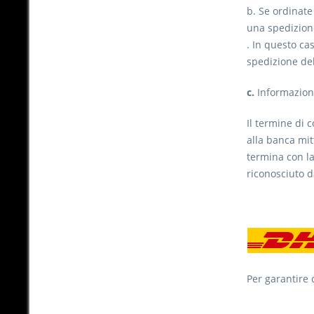
b. Se ordinate
una spedizion
. In questo ca
spedizione de
c.
Informazioni
Il termine di 
alla banca mit
termina con la
riconosciuto d
Per garantire 