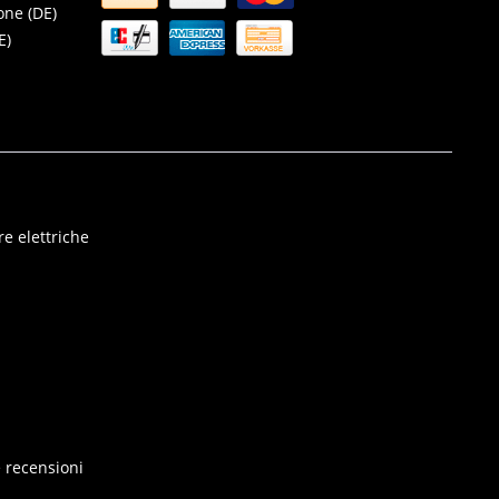
one (DE)
E)
e elettriche
e recensioni