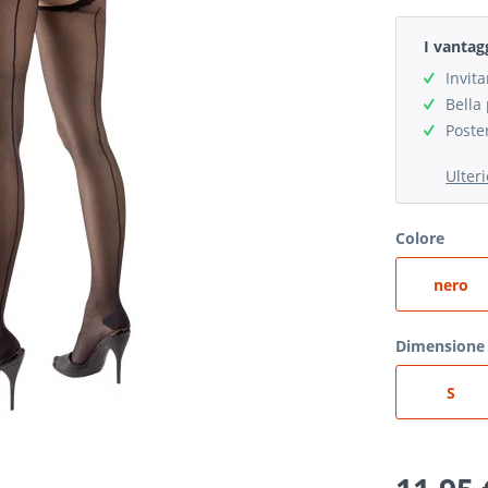
I vantag
Invit
Bella
Poste
Ulter
Colore
nero
Dimensione 
S