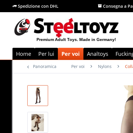
Spedizione con DHL
Consegna a Pa
Premium Adult Toys. Made in Germany!
Home
Per lui
Per voi
Analtoys
Fuckin
Panoramica
Per voi
Nylons
Coll