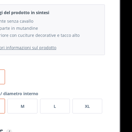
gi del prodotto in sintesi
ante senza cavallo
 parte in mutandine
riore con cuciture decorative e tacco alto
iori informazioni sul prodotto
/ diametro interno
M
L
XL