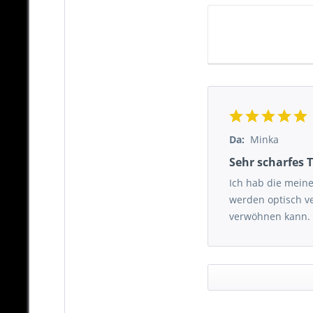
Da:
Minka
Sehr scharfes T
Ich hab die meiner
werden optisch ver
verwöhnen kann.