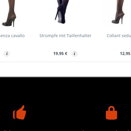
senza cavallo
Strümpfe mit Taillenhalter
Collant sed
€
19,95 €
12,95