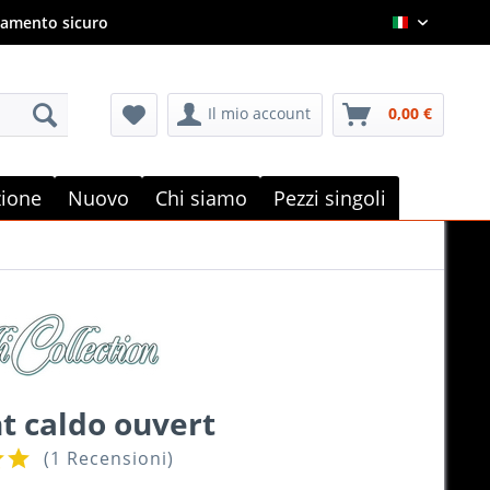
amento sicuro
Italian
Il mio account
0,00 €
e
zione
Nuovo
Chi siamo
Pezzi singoli
t caldo ouvert
(
1 Recensioni
)