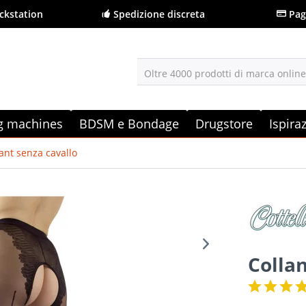
ckstation
Spedizione discreta
Pag
Oltre 4000 prodotti di marca onlin
g machines
BDSM e Bondage
Drugstore
Ispira
ant senza cavallo
Collan