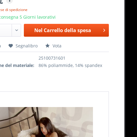
€
ese di spedizione
onsegna 5 Giorni lavorativi
Nel
Carrello della spesa
a
Segnalibro
Vota
25100731601
e del materiale:
86% poliammide, 14% spandex