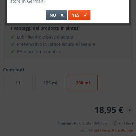
store in German?
NO
YES
I vantaggi del prodotto in sintesi
Lubrificante a base d'acqua
Preservativo in lattice sicuro e lavabile
PH e profumo neutro
Contenuti
1 l
125 ml
200 ml
18,95 €
Contenuto:
0.2 Liter (94,75 €
/ 1 Liter)
incl. IVA
più spese di spedizione