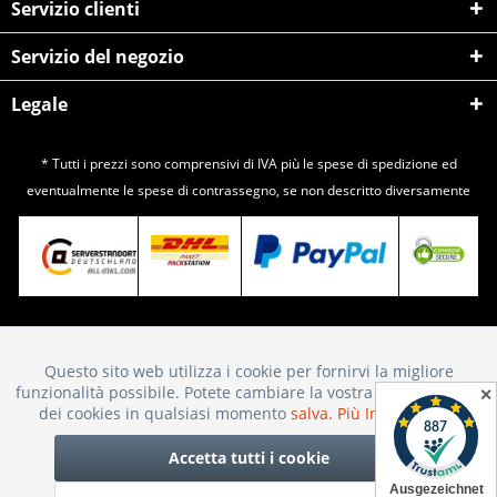
Servizio clienti
Servizio del negozio
Legale
* Tutti i prezzi sono comprensivi di IVA più le spese di
spedizione
ed
eventualmente le spese di contrassegno, se non descritto diversamente
Questo sito web utilizza i cookie per fornirvi la migliore
Attivo
Funktionale
funzionalità possibile. Potete cambiare la vostra scelta sull'uso
✕
dei cookies in qualsiasi momento
salva.
Più Informazioni
Inattivo
Marketing
Accetta tutti i cookie