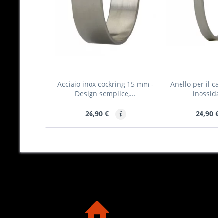
Acciaio inox cockring 15 mm -
Anello per il c
Design semplice,...
inossida
26,90 €
24,90 