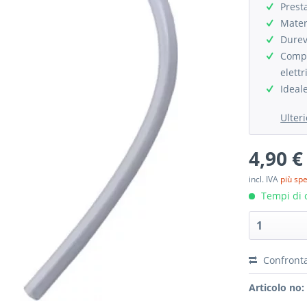
Prest
Materi
Durev
Compa
elettr
Ideal
Ulter
4,90 €
incl. IVA
più sp
Tempi di c
Confront
Articolo no: