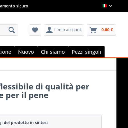
amento sicuro
Italian
Il mio account
0,00 €
e
zione
Nuovo
Chi siamo
Pezzi singoli
lessibile di qualità per
 per il pene
gi del prodotto in sintesi