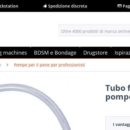
ckstation
Spedizione discreta
Pag
Oltre 4000 prodotti di marca onlin
g machines
BDSM e Bondage
Drugstore
Ispira
e
Pompe per il pene per professionisti
Tubo f
pompe
I vantag