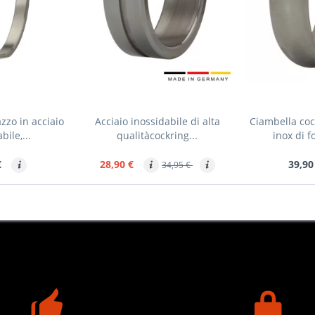
azzo in acciaio
Acciaio inossidabile di alta
Ciambella coc
bile,...
qualitàcockring...
inox di 
€
28,90 €
39,90
34,95 €