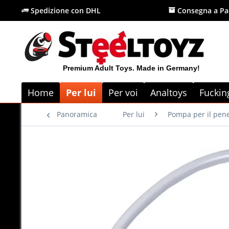
Spedizione con DHL
Consegna a Pa
Premium Adult Toys. Made in Germany!
Home
Per lui
Per voi
Analtoys
Fuckin
Panoramica
Per lui
Pompa per il pen