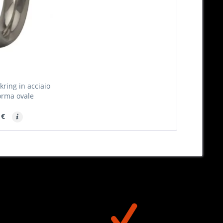
kring in acciaio
forma ovale
 €