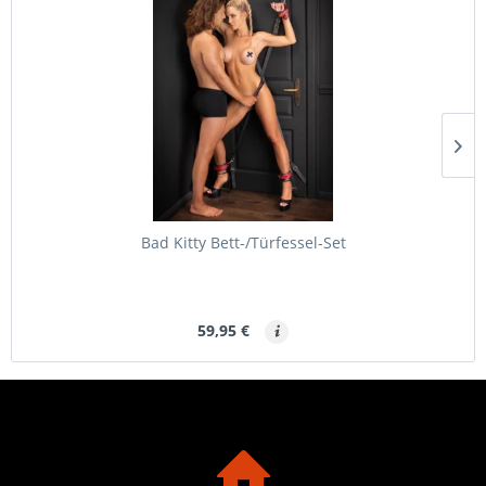
Bad Kitty Bett-/Türfessel-Set
59,95 €