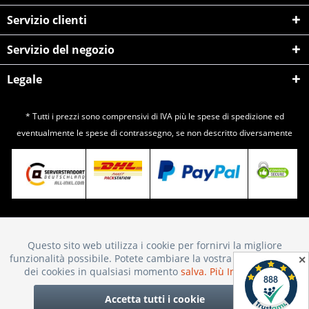
Servizio clienti
Servizio del negozio
Legale
* Tutti i prezzi sono comprensivi di IVA più le spese di
spedizione
ed
eventualmente le spese di contrassegno, se non descritto diversamente
Questo sito web utilizza i cookie per fornirvi la migliore
Attivo
Funktionale
funzionalità possibile. Potete cambiare la vostra scelta sull'uso
✕
dei cookies in qualsiasi momento
salva.
Più Informazioni
Inattivo
Marketing
Accetta tutti i cookie