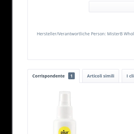
Hersteller/Verantwortliche Person: MisterB W
Corrispondente
1
Articoli simili
I c