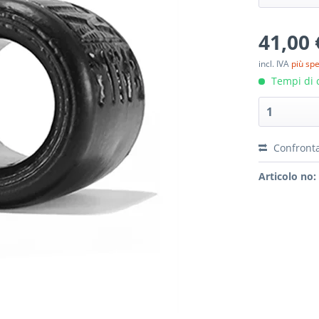
41,00 
incl. IVA
più sp
Tempi di c
Confront
Articolo no: