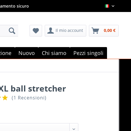
amento sicuro
Italian
Il mio account
0,00 €
e
zione
Nuovo
Chi siamo
Pezzi singoli
XL ball stretcher
(
1 Recensioni
)