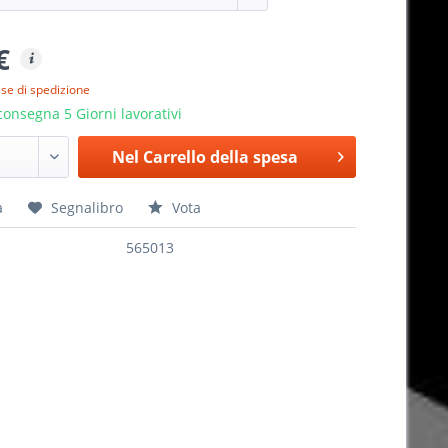
€
ese di spedizione
onsegna 5 Giorni lavorativi
Nel
Carrello della spesa
a
Segnalibro
Vota
565013