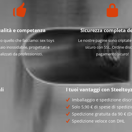
alità e competenza
Sicurezza completa de
 quello che facciamo: sex toys
Le nostre pagine sono criptat
iaio inossidabile, progettati e
sicuro con SSL. Ordine disc
alizzati da professionisti.
pagamento sicuro!
li
I tuoi vantaggi con Steeltoy
Imballaggio e spedizione discr
Solo 5,90 € di spese di spedizi
Spedizione gratuita da 90 € (D
Spedizione veloce con DHL