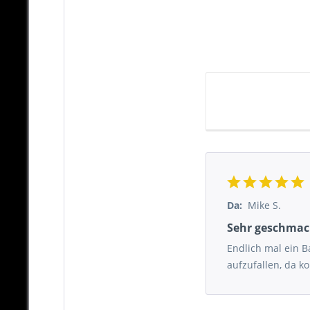
Da:
Mike S.
Sehr geschmac
Endlich mal ein Ba
aufzufallen, da k