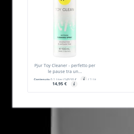
Pjur Toy Cleaner - perfetto per
le pause tra un...
Contenuto
0.1 Liter
(149,50 €
/ 1 Liter)
14,95 €