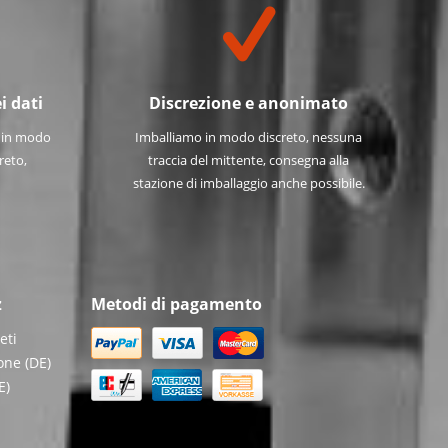
i dati
Discrezione e anonimato
e in modo
Imballiamo in modo discreto, nessuna
reto,
traccia del mittente, consegna alla
stazione di imballaggio anche possibile.
z
Metodi di pagamento
eti
one (DE)
E)