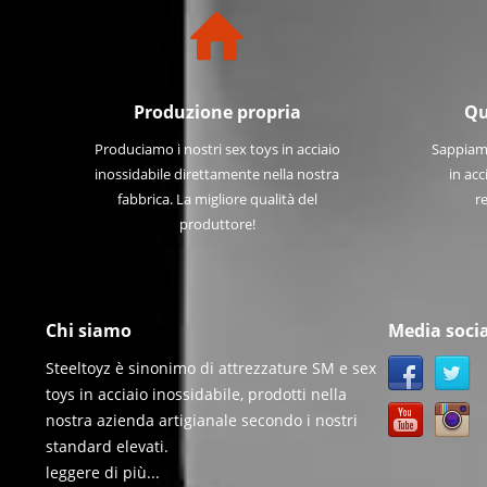
Produzione propria
Qu
Produciamo i nostri sex toys in acciaio
Sappiamo
inossidabile direttamente nella nostra
in acc
fabbrica. La migliore qualità del
re
produttore!
Chi siamo
Media socia
Steeltoyz è sinonimo di attrezzature SM e sex
toys in acciaio inossidabile, prodotti nella
nostra azienda artigianale secondo i nostri
standard elevati.
leggere di più...