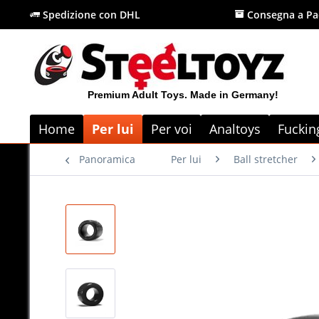
Spedizione con DHL
Consegna a Pa
Premium Adult Toys. Made in Germany!
Home
Per lui
Per voi
Analtoys
Fuckin
Panoramica
Per lui
Ball stretcher