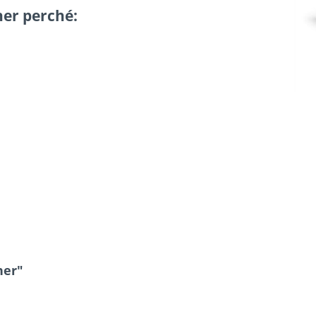
cher perché:
her"