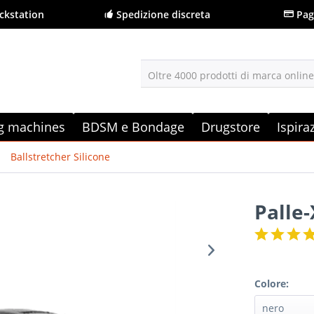
ckstation
Spedizione discreta
Pag
Oltre 4000 prodotti di marca onlin
g machines
BDSM e Bondage
Drugstore
Ispira
Ballstretcher Silicone
Palle-
Colore: