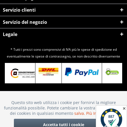
Servizio clienti
Servizio del negozio
Legale
* Tutti i prezzi sono comprensivi di IVA più le spese di
spedizione
ed
eventualmente le spese di contrassegno, se non descritto diversamente
Questo sito web utilizza i cookie per fornirvi la migliore
Attivo
Funktionale
funzionalità possibile. Potete cambiare la vostra scelta sull'uso
✕
dei cookies in qualsiasi momento
salva.
Più Informazioni
Inattivo
Marketing
Accetta tutti i cookie