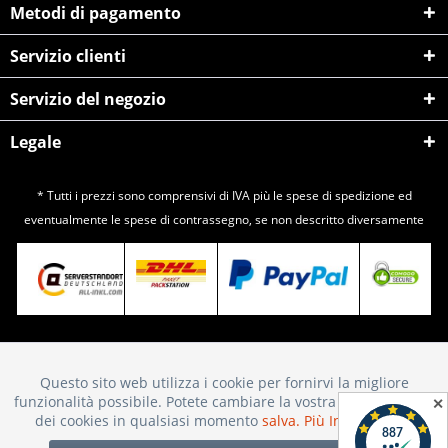
Metodi di pagamento
Servizio clienti
Servizio del negozio
Legale
* Tutti i prezzi sono comprensivi di IVA più le spese di
spedizione
ed
eventualmente le spese di contrassegno, se non descritto diversamente
Questo sito web utilizza i cookie per fornirvi la migliore
Attivo
Funktionale
funzionalità possibile. Potete cambiare la vostra scelta sull'uso
✕
dei cookies in qualsiasi momento
salva.
Più Informazioni
Inattivo
Marketing