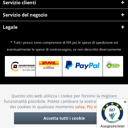
Servizio clienti
Servizio del negozio
Legale
* Tutti i prezzi sono comprensivi di IVA più le spese di
spedizione
ed
eventualmente le spese di contrassegno, se non descritto diversamente
Questo sito web utilizza i cookie per fornirvi la migliore
Attivo
Funktionale
funzionalità possibile. Potete cambiare la vostra scelta sull'uso
✕
dei cookies in qualsiasi momento
salva.
Più Informazioni
Inattivo
Marketing
Accetta tutti i cookie