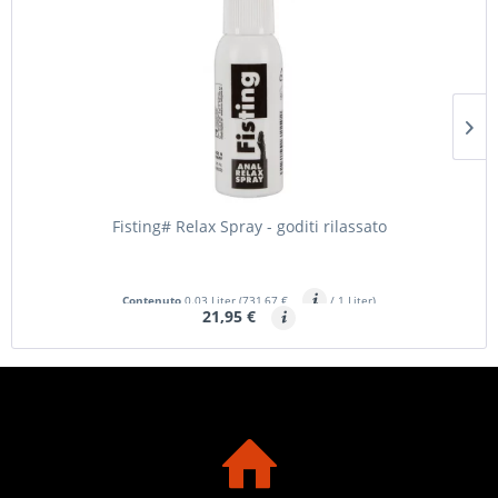
Fisting# Relax Spray - goditi rilassato
Contenuto
0.03 Liter
(731,67 €
/ 1 Liter)
21,95 €