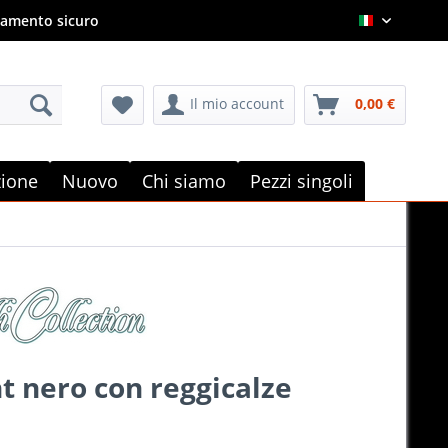
amento sicuro
Italian
Il mio account
0,00 €
e
zione
Nuovo
Chi siamo
Pezzi singoli
t nero con reggicalze