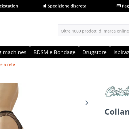
ckstation
Spedizione discreta
Pag
Oltre 4000 prodotti di marca onlin
g machines
BDSM e Bondage
Drugstore
Ispira
e a rete
Collan