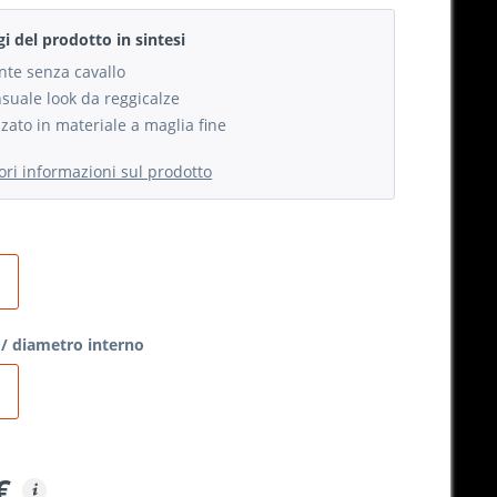
gi del prodotto in sintesi
ante senza cavallo
nsuale look da reggicalze
zzato in materiale a maglia fine
iori informazioni sul prodotto
/ diametro interno
€