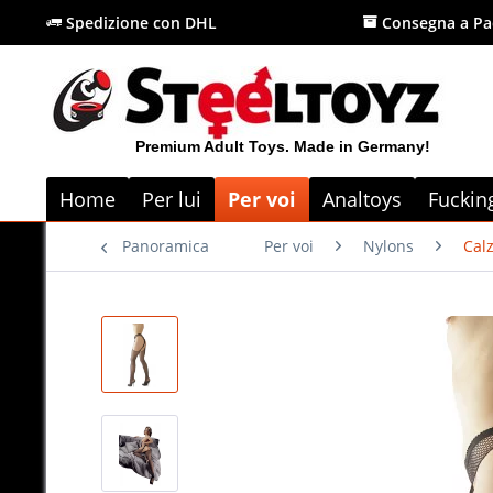
Spedizione con DHL
Consegna a Pa
Premium Adult Toys. Made in Germany!
Home
Per lui
Per voi
Analtoys
Fuckin
Panoramica
Per voi
Nylons
Calz