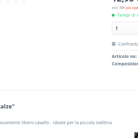
incl. IVA
più sp
Tempi di c
Confront
Articolo no:
Composizion
calze"
osamente libero cavallo - ideale per la piccola sveltina