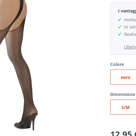
I vantag
Invit
In se
Reali
Ulter
Colore
nero
Dimensione 
S/M
12,95 