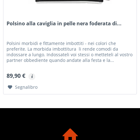
Polsino alla caviglia in pelle nera foderata di...
Polsini morbidi e fittamente imbottiti - nei colori che
preferite. La morbida imbottitura li rende comodi da
indossare a lungo. Indossateli voi stessi o metteteli al vostro
partner obbediente quando andate alla festa e la...
89,90 €
Segnalibro