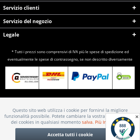
Servizio clienti
Servizio del negozio
Legale
* Tutti i prezzi sono comprensivi di IVA più le spese di
spedizione
ed
eventualmente le spese di contrassegno, se non descritto diversamente
Questo sito web utilizza i cookie per fornirvi la migliore
Attivo
Funktionale
funzionalità possibile. Potete cambiare la vostra scelta sull'uso
✕
dei cookies in qualsiasi momento
salva.
Più Informazioni
Inattivo
Marketing
Accetta tutti i cookie