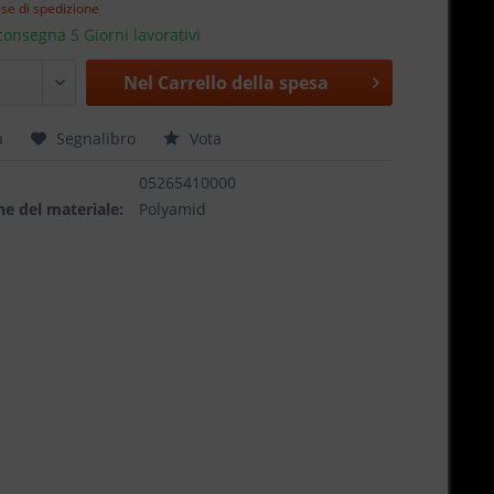
ese di spedizione
onsegna 5 Giorni lavorativi
Nel
Carrello della spesa
a
Segnalibro
Vota
05265410000
e del materiale:
Polyamid