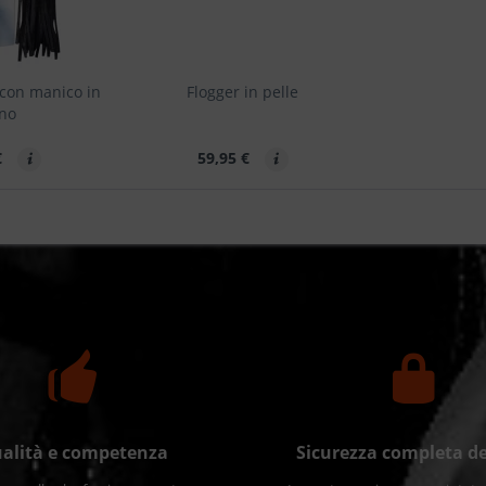
 con manico in
Flogger in pelle
gno
€
59,95 €
alità e competenza
Sicurezza completa de