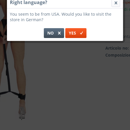
Right language?
incl. IVA
più sp
Tempi di c
You seem to be from USA. Would you like to visit the
store in German?
NO
YES
Confront
Articolo no:
Composizion