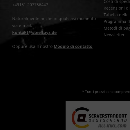
Costi di sped
+49151 207756447
Recensioni di
Tabella delle 
Naturalmente anche in qualsiasi momento
Programma di 
via e-mail:
Metodi di pa
kontakt@steeltoyz.de
Newsletter
Oppure usa il nostro
Modulo di contatto
* Tutti i prezzi sono comprensi