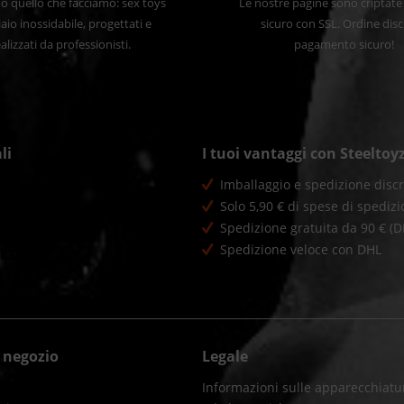
 quello che facciamo: sex toys
Le nostre pagine sono criptat
iaio inossidabile, progettati e
sicuro con SSL. Ordine disc
alizzati da professionisti.
pagamento sicuro!
li
I tuoi vantaggi con Steeltoy
Imballaggio e spedizione discr
Solo 5,90 € di spese di spedizi
Spedizione gratuita da 90 € (D
Spedizione veloce con DHL
l negozio
Legale
Informazioni sulle apparecchiatur