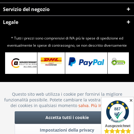
Servizio del negozio
Legale
* Tutti i prezzi sono comprensivi di IVA più le spese di
spedizione
ed
eventualmente le spese di contrassegno, se non descritto diversamente
Questo sito web utilizza i cookie per fornirvi la migliore
Attivo
Funktionale
funzionalità possibile. Potete cambiare la vostra scelta sull'uso
✕
dei cookies in qualsiasi momento
salva.
Più Informazioni
Inattivo
Marketing
Accetta tutti i cookie
Impostazioni della privacy
Inattivo
Tracking