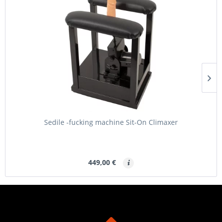
Sedile -fucking machine Sit-On Climaxer
449,00 €