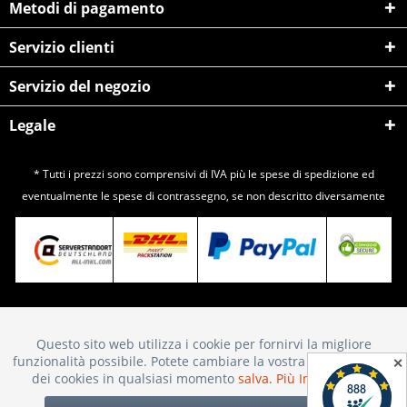
Metodi di pagamento
Servizio clienti
Servizio del negozio
Legale
* Tutti i prezzi sono comprensivi di IVA più le spese di
spedizione
ed
eventualmente le spese di contrassegno, se non descritto diversamente
Questo sito web utilizza i cookie per fornirvi la migliore
Attivo
Funktionale
funzionalità possibile. Potete cambiare la vostra scelta sull'uso
✕
dei cookies in qualsiasi momento
salva.
Più Informazioni
Inattivo
Marketing