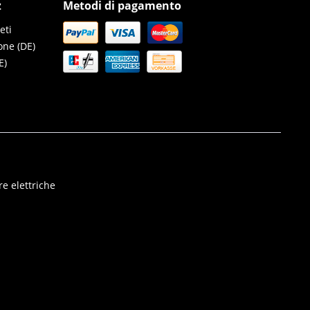
z
Metodi di pagamento
eti
one (DE)
E)
e elettriche