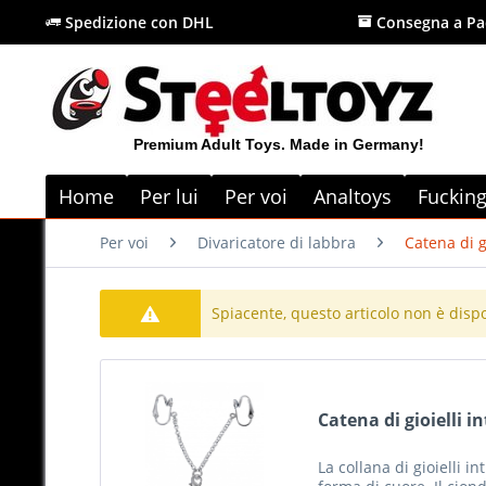
Spedizione con DHL
Consegna a Pa
Premium Adult Toys. Made in Germany!
Home
Per lui
Per voi
Analtoys
Fuckin
Per voi
Divaricatore di labbra
Catena di g
Spiacente, questo articolo non è disp
Catena di gioielli i
La collana di gioielli i