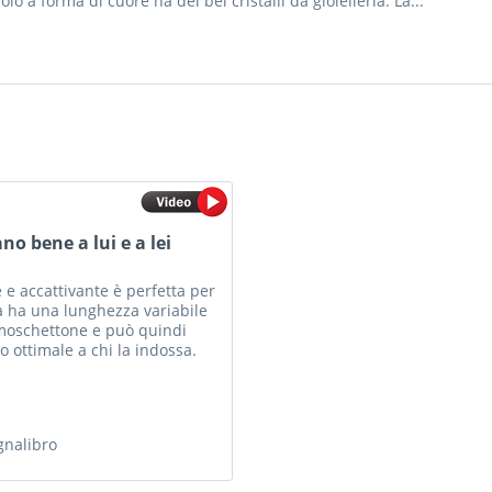
olo a forma di cuore ha dei bei cristalli da gioielleria. La...
ano bene a lui e a lei
e e accattivante è perfetta per
na ha una lunghezza variabile
 moschettone e può quindi
 ottimale a chi la indossa.
la...
gnalibro