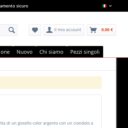
amento sicuro
Italian
Il mio account
0,00 €
e
zione
Nuovo
Chi siamo
Pezzi singoli
ratta di un gioiello color argento con un ciondolo a