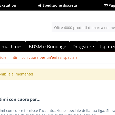
ckstation
Spedizione discreta
Pag
Oltre 4000 prodotti di marca onlin
g machines
BDSM e Bondage
Drugstore
Ispira
ioielli intimi con cuore per un'enfasi speciale
onibile al momento!
ntimi con cuore per...
ntimi con cuore fornisce l'accentuazione speciale della tua figa. Si t