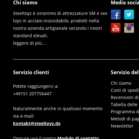
Chi siamo
Media socia
Steeltoyz è sinonimo di attrezzature SM e sex
toys in acciaio inossidabile, prodotti nella
nostra azienda artigianale secondo i nostri
standard elevati.
leggere di più...
Servizio clienti
Servizio de
Chi siamo
Potete raggiungerci a:
Costi di sped
+49151 207756447
Recensioni di
Tabella delle 
Naturalmente anche in qualsiasi momento
Programma di 
via e-mail:
Metodi di pa
kontakt@steeltoyz.de
Newsletter
Oppure usa il nostro
Modulo di contatto