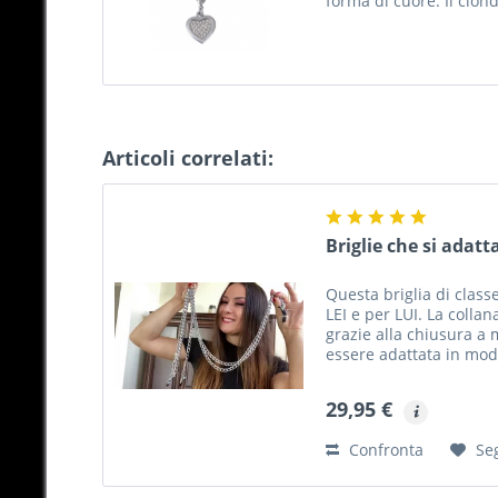
forma di cuore. Il ciond
Articoli correlati:
Briglie che si adatt
Questa briglia di class
LEI e per LUI. La colla
grazie alla chiusura a
essere adattata in modo
L'elemento centrale del
29,95 €
Confronta
Se