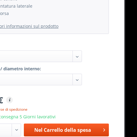
ntatura laterale
orsa
iori informazioni sul prodotto
/ diametro interno:
€
ese di spedizione
onsegna 5 Giorni lavorativi
Nel
Carrello della spesa