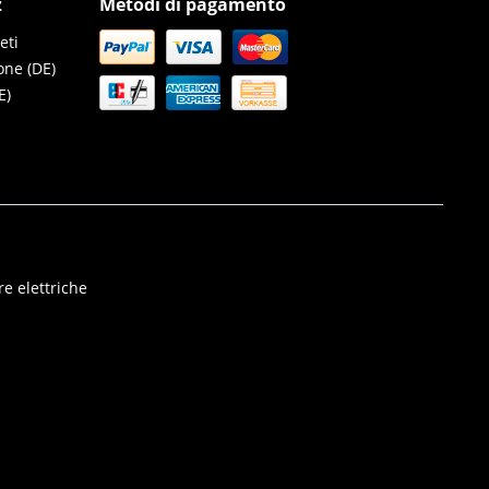
z
Metodi di pagamento
eti
one (DE)
E)
e elettriche