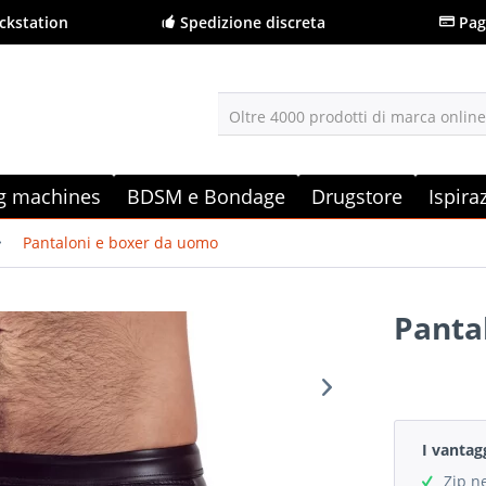
ckstation
Spedizione discreta
Pag
Oltre 4000 prodotti di marca onlin
g machines
BDSM e Bondage
Drugstore
Ispira
Pantaloni e boxer da uomo
Panta
I vantag
Zip ne