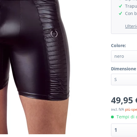
Trapu
Con b
Ulter
Colore:
Dimensione 
49,95 
incl. IVA
più sp
Tempi di c