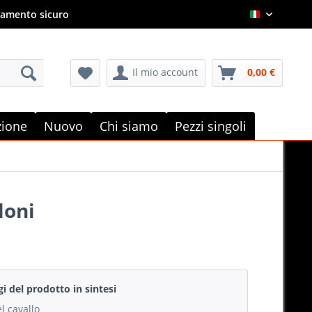
amento sicuro
Italian
Il mio account
0,00 €
e
zione
Nuovo
Chi siamo
Pezzi singoli
loni
gi del prodotto in sintesi
l cavallo