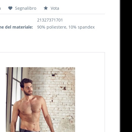
a
Segnalibro
Vota
21327371701
e del materiale:
90% poliestere, 10% spandex