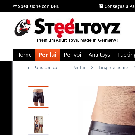
Spedizione con DHL
Consegna a Pa
Premium Adult Toys. Made in Germany!
Home
Per lui
Per voi
Analtoys
Fuckin
Panoramica
Per lui
Lingerie uomo