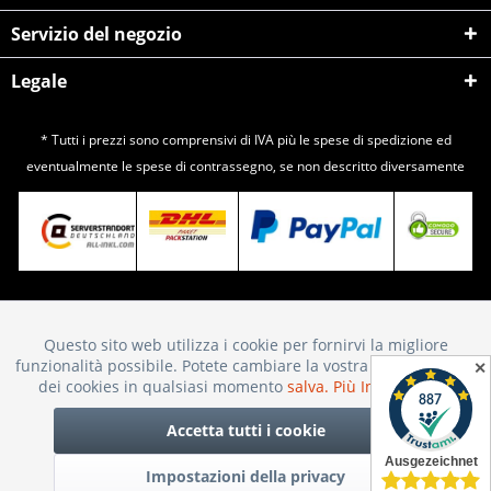
Servizio del negozio
Legale
* Tutti i prezzi sono comprensivi di IVA più le spese di
spedizione
ed
eventualmente le spese di contrassegno, se non descritto diversamente
Questo sito web utilizza i cookie per fornirvi la migliore
Attivo
Funktionale
funzionalità possibile. Potete cambiare la vostra scelta sull'uso
✕
dei cookies in qualsiasi momento
salva.
Più Informazioni
Inattivo
Marketing
Accetta tutti i cookie
Impostazioni della privacy
Inattivo
Tracking