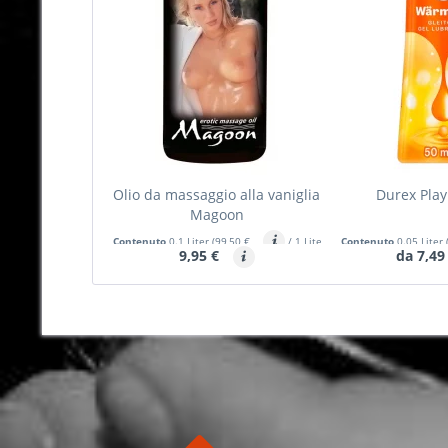
Olio da massaggio alla vaniglia
Durex Pla
Magoon
Contenuto
0.1 Liter
(99,50 €
/ 1 Liter)
Contenuto
0.05 Liter
9,95 €
da 7,49