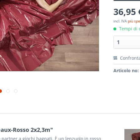
36,95 
incl. IVA
più sp
Tempi di c
Confront
Articolo no:
deaux-Rosso 2x2,3m"
o partner a giochi bagnati. È un lenzuolo in rosso