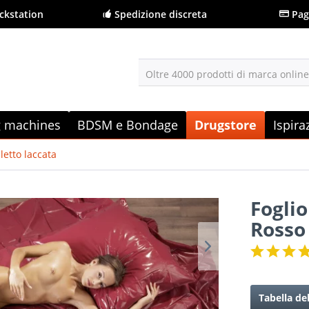
ckstation
Spedizione discreta
Pag
Oltre 4000 prodotti di marca onlin
g machines
BDSM e Bondage
Drugstore
Ispira
letto laccata
Foglio
Rosso
Tabella de