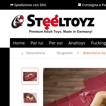
Spedizione con DHL
Consegna a Pa
Premium Adult Toys. Made in Germany!
Home
Per lui
Per voi
Analtoys
Fuckin
Panoramica
Drugstore
Biancheria da 