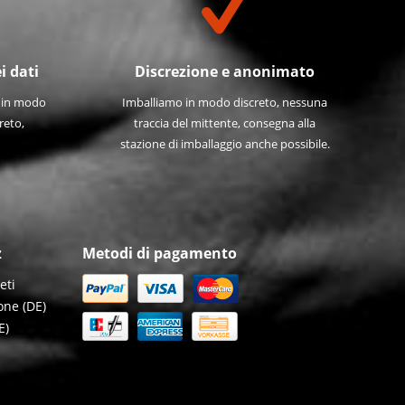
i dati
Discrezione e anonimato
e in modo
Imballiamo in modo discreto, nessuna
reto,
traccia del mittente, consegna alla
stazione di imballaggio anche possibile.
z
Metodi di pagamento
eti
one (DE)
E)