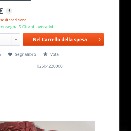
€
ese di spedizione
onsegna 5 Giorni lavorativi
Nel
Carrello della spesa
a
Segnalibro
Vota
02504220000