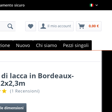
amento sicuro
Italian
Il mio account
0,00 €
e
zione
Nuovo
Chi siamo
Pezzi singoli
 di lacca in Bordeaux-
 2x2,3m
(
1 Recensioni
)
lle dimensioni