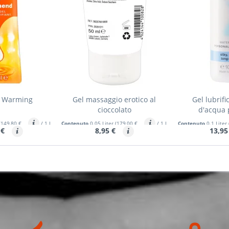
y Warming
Gel massaggio erotico al
Gel lubrif
cioccolato
d'acqua 
(149,80 €
/ 1 Liter)
Contenuto
0.05 Liter
(179,00 €
/ 1 Liter)
Contenuto
0.1 Liter
 €
8,95 €
13,95