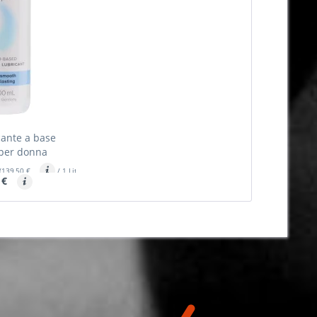
icante a base
per donna
(139,50 €
/ 1 Liter)
 €