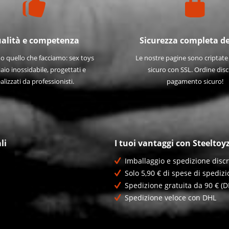
alità e competenza
Sicurezza completa de
 quello che facciamo: sex toys
Le nostre pagine sono criptat
iaio inossidabile, progettati e
sicuro con SSL. Ordine disc
alizzati da professionisti.
pagamento sicuro!
li
I tuoi vantaggi con Steeltoy
Imballaggio e spedizione discr
Solo 5,90 € di spese di spedizi
Spedizione gratuita da 90 € (D
Spedizione veloce con DHL