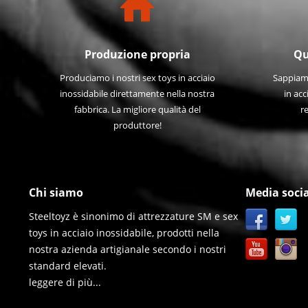
Produzione propria
Qu
Produciamo i nostri sex toys in acciaio
Sappiamo
inossidabile direttamente nella nostra
in acc
fabbrica. La migliore qualità del
re
produttore!
Chi siamo
Media socia
Steeltoyz è sinonimo di attrezzature SM e sex
toys in acciaio inossidabile, prodotti nella
nostra azienda artigianale secondo i nostri
standard elevati.
leggere di più...