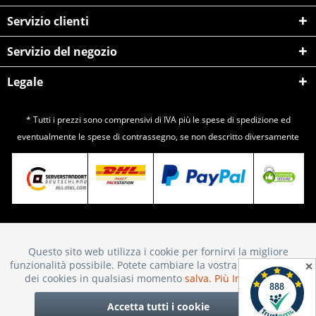
Servizio clienti
Servizio del negozio
Legale
* Tutti i prezzi sono comprensivi di IVA più le spese di
spedizione
ed
eventualmente le spese di contrassegno, se non descritto diversamente
Questo sito web utilizza i cookie per fornirvi la migliore
Attivo
Funktionale
funzionalità possibile. Potete cambiare la vostra scelta sull'uso
✕
dei cookies in qualsiasi momento
salva.
Più Informazioni
Inattivo
Marketing
Accetta tutti i cookie