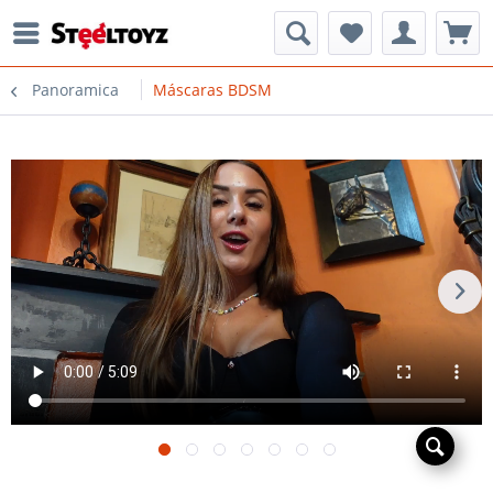
Panoramica
Máscaras BDSM