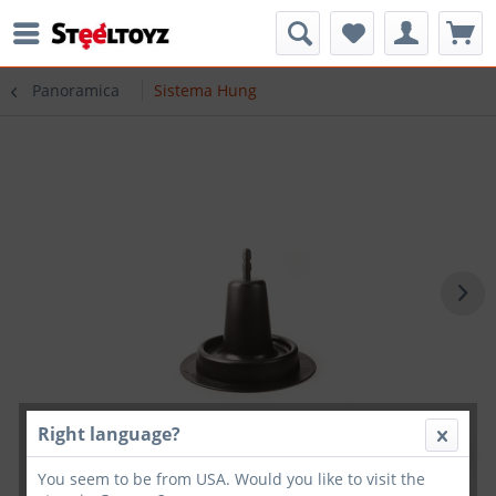
Panoramica
Sistema Hung
Right language?
You seem to be from USA. Would you like to visit the