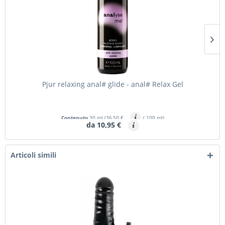
Pjur relaxing anal# glide - anal# Relax Gel
Contenuto
30 ml
(36,50 €
/ 100 ml)
da 10,95 €
Articoli simili