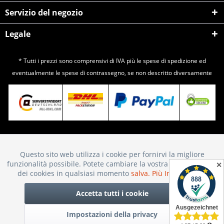
Servizio del negozio
Legale
* Tutti i prezzi sono comprensivi di IVA più le spese di
spedizione
ed
eventualmente le spese di contrassegno, se non descritto diversamente
Questo sito web utilizza i cookie per fornirvi la migliore
Attivo
Funktionale
funzionalità possibile. Potete cambiare la vostra scelta sull'uso
✕
dei cookies in qualsiasi momento
salva.
Più Informazioni
Inattivo
Marketing
Accetta tutti i cookie
Impostazioni della privacy
Inattivo
Tracking