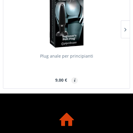
Plug anale per principianti
9,00 €