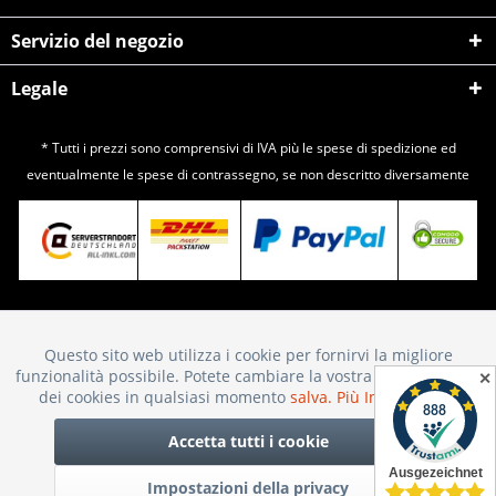
Servizio del negozio
Legale
* Tutti i prezzi sono comprensivi di IVA più le spese di
spedizione
ed
eventualmente le spese di contrassegno, se non descritto diversamente
Questo sito web utilizza i cookie per fornirvi la migliore
Attivo
Funktionale
funzionalità possibile. Potete cambiare la vostra scelta sull'uso
✕
dei cookies in qualsiasi momento
salva.
Più Informazioni
Inattivo
Marketing
Accetta tutti i cookie
Impostazioni della privacy
Inattivo
Tracking