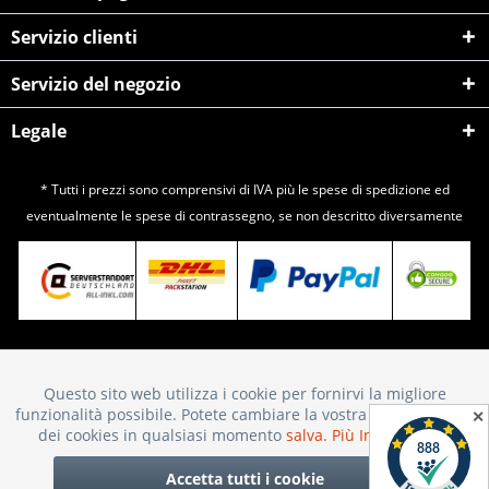
Servizio clienti
Servizio del negozio
Legale
* Tutti i prezzi sono comprensivi di IVA più le spese di
spedizione
ed
eventualmente le spese di contrassegno, se non descritto diversamente
Questo sito web utilizza i cookie per fornirvi la migliore
Attivo
Funktionale
funzionalità possibile. Potete cambiare la vostra scelta sull'uso
✕
dei cookies in qualsiasi momento
salva.
Più Informazioni
Inattivo
Marketing
Accetta tutti i cookie