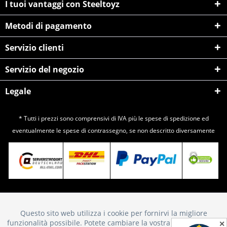
I tuoi vantaggi con Steeltoyz
Metodi di pagamento
Servizio clienti
Servizio del negozio
Legale
* Tutti i prezzi sono comprensivi di IVA più le spese di
spedizione
ed
eventualmente le spese di contrassegno, se non descritto diversamente
Questo sito web utilizza i cookie per fornirvi la migliore
Attivo
Funktionale
funzionalità possibile. Potete cambiare la vostra scelta sull'uso
✕