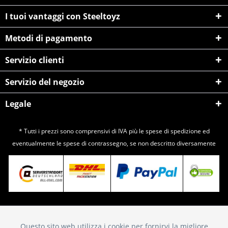
I tuoi vantaggi con Steeltoyz
Metodi di pagamento
Servizio clienti
Servizio del negozio
Legale
* Tutti i prezzi sono comprensivi di IVA più le spese di
spedizione
ed
eventualmente le spese di contrassegno, se non descritto diversamente
Questo sito web utilizza i cookie per fornirvi la migliore
Attivo
Funktionale