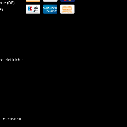
one (DE)
E)
e elettriche
e recensioni