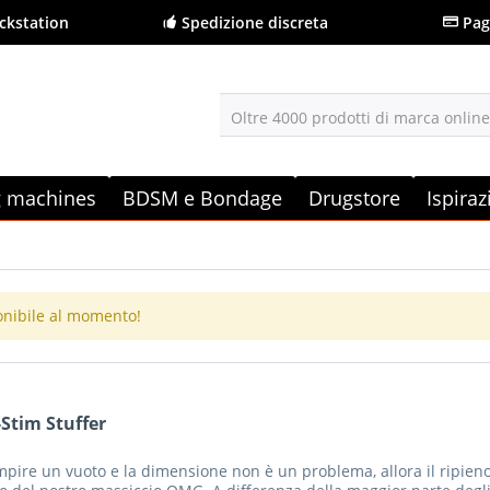
ckstation
Spedizione discreta
Pag
Oltre 4000 prodotti di marca onlin
g machines
BDSM e Bondage
Drugstore
Ispira
onibile al momento!
-Stim Stuffer
mpire un vuoto e la dimensione non è un problema, allora il ripieno è