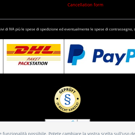
Cancellation form
vi di IVA più le spese di
spedizione
ed eventualmente le spese di contrassegno, 
ore funzionalità possibile. Potete cambiare la vostra scelta sull'uso