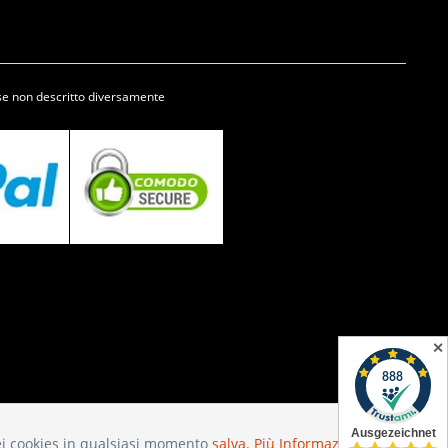
se non descritto diversamente
✕
 dei cookies in qualsiasi momento
salva.
Più Informazioni
Attivo