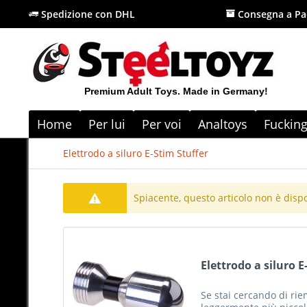
Spedizione con DHL
Consegna a Pa
Premium Adult Toys. Made in Germany!
Home
Per lui
Per voi
Analtoys
Fuckin
Elettrodo a siluro E-Stim Stuffer
Spiacente, questo articolo non è disp
Elettrodo a siluro E
Se stai cercando di rie