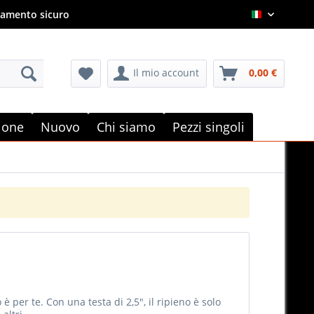
amento sicuro
Italian
Il mio account
0,00 €
e
zione
Nuovo
Chi siamo
Pezzi singoli
 per te. Con una testa di 2,5", il ripieno è solo