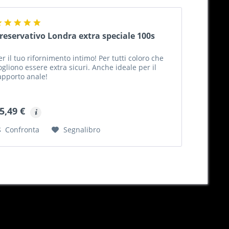
reservativo Londra extra speciale 100s
er il tuo rifornimento intimo! Per tutti coloro che
ogliono essere extra sicuri. Anche ideale per il
apporto anale!
5,49 €
Confronta
Segnalibro