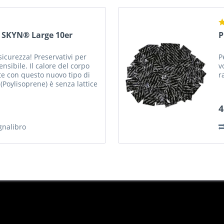
 SKYN® Large 10er
P
icurezza! Preservativi per
P
nsibile. Il calore del corpo
v
e con questo nuovo tipo di
r
(Poylisoprene) è senza lattice
i...
4
gnalibro