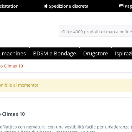
ckstation
Spedizione discreta
Pag
Oltre 4000 prodotti di marca onlin
g machines
BDSM e Bondage
Drugstore
Ispira
o Climax 10
onibile al momento!
 Climax 10
ofilattico con nervature, con una vestibilità facile per un'aderenza