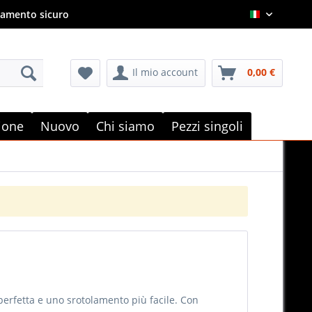
amento sicuro
Italian
Il mio account
0,00 €
e
zione
Nuovo
Chi siamo
Pezzi singoli
 perfetta e uno srotolamento più facile. Con