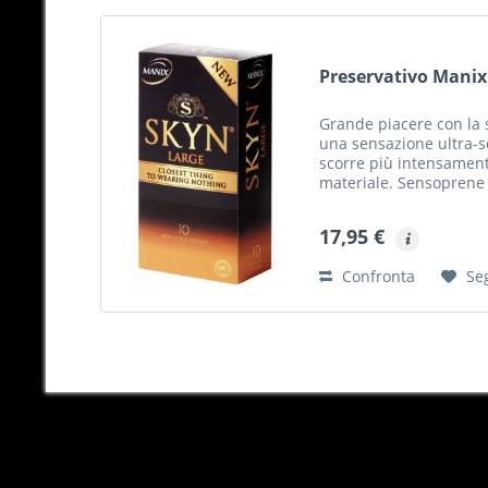
Preservativo Manix
Grande piacere con la s
una sensazione ultra-se
scorre più intensament
materiale. Sensoprene 
e inodore - ideale per gl
17,95 €
Confronta
Se