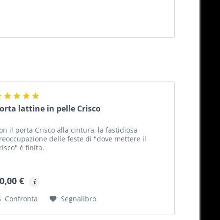
orta lattine in pelle Crisco
on il porta Crisco alla cintura, la fastidiosa
reoccupazione delle feste di "dove mettere il
risco" è finita.
0,00 €
Confronta
Segnalibro