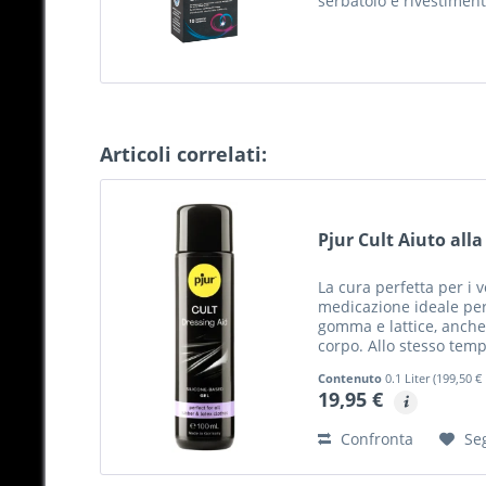
serbatoio e rivestiment
Articoli correlati:
Pjur Cult Aiuto all
La cura perfetta per i vo
medicazione ideale per 
gomma e lattice, anche 
corpo. Allo stesso tem
prodotto di cura per il 
Contenuto
0.1 Liter
(199,50 €
19,95 €
Confronta
Se