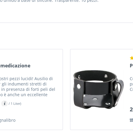
o umido a base di silicone. Trasparente. 10 pezzi.
a medicazione
P
stri pezzi lucidi! Ausilio di
C
gli indumenti stretti di
p
in presenza di forti peli del
C
po è anche un eccellente
vostro...
/ 1 Liter)
2
gnalibro