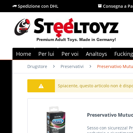
Spedizione con DHL
Consegna a Pa
Premium Adult Toys. Made in Germany!
Home
Per lui
Per voi
Analtoys
Fuckin
Drugstore
Preservativi
Preservativo Mutu
Spiacente, questo articolo non è disp
Preservativo Mutuo
Sesso con sicurezza! Pr