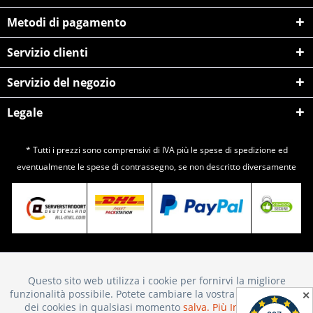
Metodi di pagamento
Servizio clienti
Servizio del negozio
Legale
* Tutti i prezzi sono comprensivi di IVA più le spese di
spedizione
ed
eventualmente le spese di contrassegno, se non descritto diversamente
Questo sito web utilizza i cookie per fornirvi la migliore
Attivo
Funktionale
funzionalità possibile. Potete cambiare la vostra scelta sull'uso
✕
dei cookies in qualsiasi momento
salva.
Più Informazioni