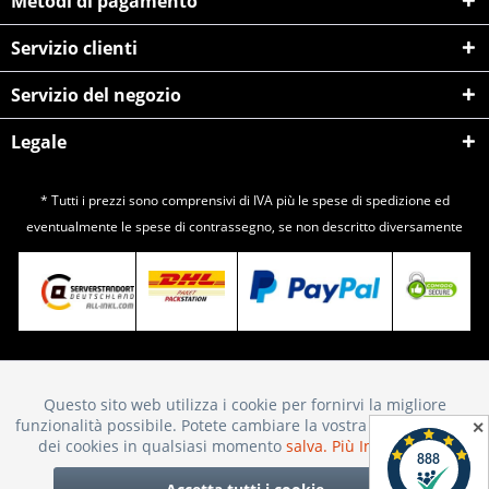
Metodi di pagamento
Servizio clienti
Servizio del negozio
Legale
* Tutti i prezzi sono comprensivi di IVA più le spese di
spedizione
ed
eventualmente le spese di contrassegno, se non descritto diversamente
Questo sito web utilizza i cookie per fornirvi la migliore
Attivo
Funktionale
funzionalità possibile. Potete cambiare la vostra scelta sull'uso
✕
dei cookies in qualsiasi momento
salva.
Più Informazioni
Inattivo
Marketing