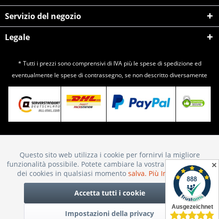
Servizio del negozio
Legale
* Tutti i prezzi sono comprensivi di IVA più le spese di
spedizione
ed
eventualmente le spese di contrassegno, se non descritto diversamente
Questo sito web utilizza i cookie per fornirvi la migliore
Attivo
Funktionale
funzionalità possibile. Potete cambiare la vostra scelta sull'uso
✕
dei cookies in qualsiasi momento
salva.
Più Informazioni
Inattivo
Marketing
Accetta tutti i cookie
Impostazioni della privacy
Inattivo
Tracking