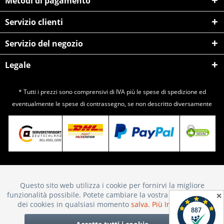
Metodi di pagamento
Servizio clienti
Servizio del negozio
Legale
* Tutti i prezzi sono comprensivi di IVA più le spese di
spedizione
ed
eventualmente le spese di contrassegno, se non descritto diversamente
Questo sito web utilizza i cookie per fornirvi la migliore
Attivo
Funktionale
funzionalità possibile. Potete cambiare la vostra scelta sull'uso
✕
dei cookies in qualsiasi momento
salva.
Più Informazioni
Inattivo
Marketing