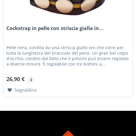
Cockstrap in pelle con striscia gialla in...
Pelle nera, condita da una striscia giallo oro che corre per
tutta la lunghezza del bracciale del pene. Un gran bel colpo
d'occhio, condito dal fatto che il polsino può essere regolato
a diverse misure. È regolabile con tre bottoni a...
26,90 €
Segnalibro