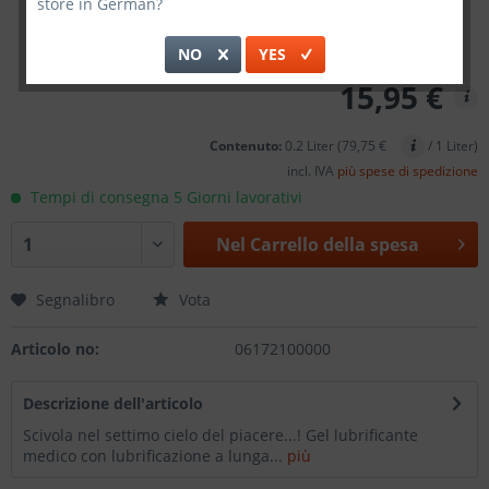
store in German?
NO
YES
15,95 €
Contenuto:
0.2 Liter (79,75 €
/ 1 Liter)
incl. IVA
più spese di spedizione
Tempi di consegna 5 Giorni lavorativi
Nel
Carrello della spesa
Segnalibro
Vota
Articolo no:
06172100000
Descrizione dell'articolo
Scivola nel settimo cielo del piacere...! Gel lubrificante
medico con lubrificazione a lunga...
più