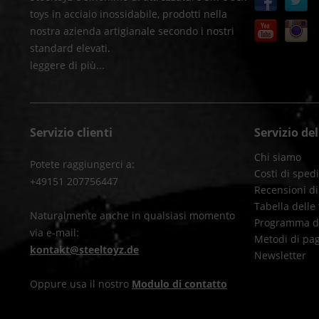
toys in acciaio inossidabile, prodotti nella
nostra azienda artigianale secondo i nostri
standard elevati.
leggere di più...
Servizio clienti
Servizio de
Chi siamo
Potete raggiungerci a:
Costi di sped
+49151 207756447
Recensioni di
Tabella delle 
Naturalmente anche in qualsiasi momento
Programma di 
via e-mail:
Metodi di pa
kontakt@steeltoyz.de
Newsletter
Oppure usa il nostro
Modulo di contatto