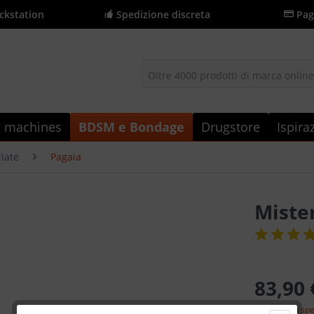
ckstation
Spedizione discreta
Pag
Oltre 4000 prodotti di marca onlin
g machines
BDSM e Bondage
Drugstore
Ispira
iate
Pagaia
Mister
83,90 
incl. IVA
più sp