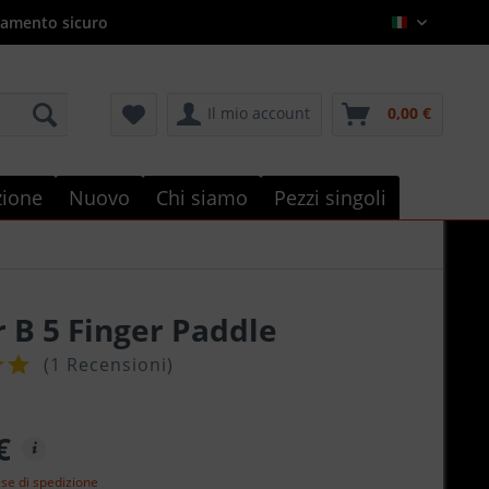
amento sicuro
Italian
Il mio account
0,00 €
e
zione
Nuovo
Chi siamo
Pezzi singoli
 B 5 Finger Paddle
(
1 Recensioni
)
€
ese di spedizione