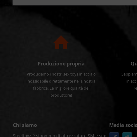
Produzione propria
Qu
Produciamo i nostri sex toys in acciaio
Sappiamo
inossidabile direttamente nella nostra
in acc
fabbrica. La migliore qualità del
re
produttore!
Chi siamo
Media socia
Steeltoyz è sinonimo di attrezzature SM e sex