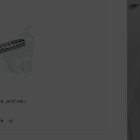
ra Electrosex
 €