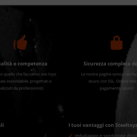
alità e competenza
Sicurezza completa de
 quello che facciamo: sex toys
Le nostre pagine sono criptat
iaio inossidabile, progettati e
sicuro con SSL. Ordine disc
alizzati da professionisti.
pagamento sicuro!
li
I tuoi vantaggi con Steeltoy
Imballaggio e spedizione discr