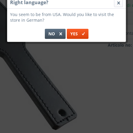
Right language?
Tempi di c
You seem to be from USA. Would you like to visit the
store in German?
Confront
NO
YES
Articolo no: