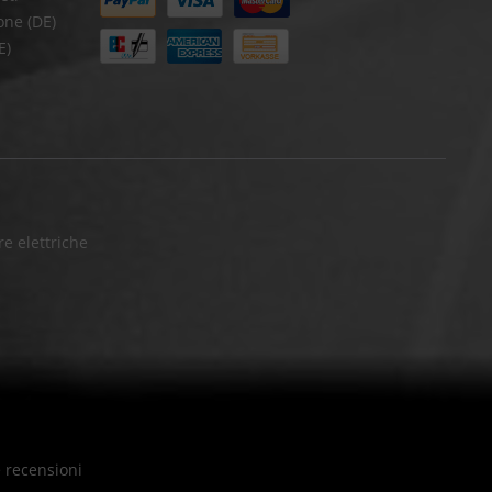
one (DE)
E)
e elettriche
e recensioni