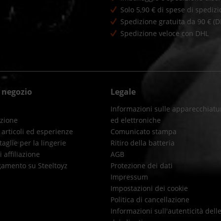
Solo 5,90 € di spese di spedizi
Spedizione gratuita da 90 € (D
Spedizione veloce con DHL
l negozio
Legale
Informazioni sulle apparecchiatur
izione
ed elettroniche
 articoli ed esperienze
Comunicato stampa
taglie per la lingerie
Ritiro della batteria
affiliazione
AGB
gamento su Steeltoyz
Protezione dei dati
Impressum
Impostazioni dei cookie
Politica di cancellazione
Informazioni sull'autenticità dell