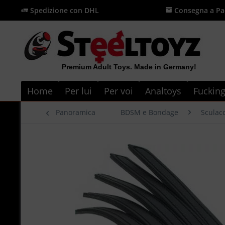
Spedizione con DHL
Consegna a Pa
Premium Adult Toys. Made in Germany!
Home
Per lui
Per voi
Analtoys
Fuckin
Panoramica
BDSM e Bondage
Sculacc