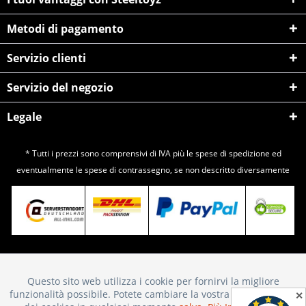
Metodi di pagamento
Servizio clienti
Servizio del negozio
Legale
* Tutti i prezzi sono comprensivi di IVA più le spese di
spedizione
ed
eventualmente le spese di contrassegno, se non descritto diversamente
Questo sito web utilizza i cookie per fornirvi la migliore
Attivo
Funktionale
funzionalità possibile. Potete cambiare la vostra scelta sull'uso
✕