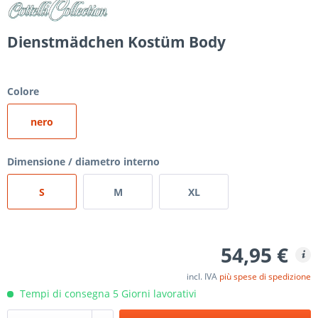
Dienstmädchen Kostüm Body
Colore
nero
Dimensione / diametro interno
S
M
XL
54,95 €
incl. IVA
più spese di spedizione
Tempi di consegna 5 Giorni lavorativi