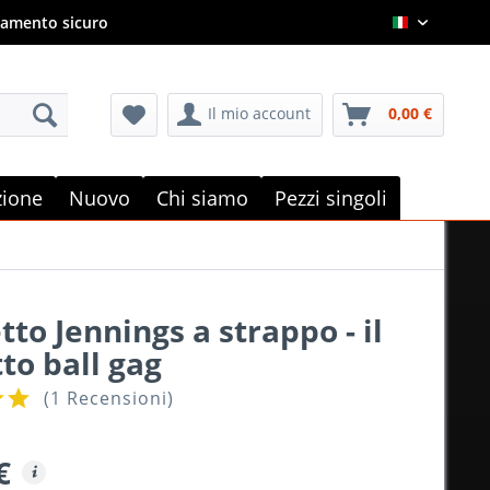
amento sicuro
Italian
Il mio account
0,00 €
e
zione
Nuovo
Chi siamo
Pezzi singoli
to Jennings a strappo - il
to ball gag
(
1 Recensioni
)
€