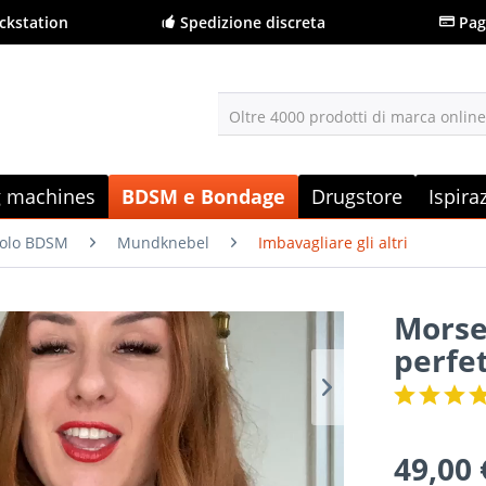
ckstation
Spedizione discreta
Pag
Oltre 4000 prodotti di marca onlin
g machines
BDSM e Bondage
Drugstore
Ispira
tolo BDSM
Mundknebel
Imbavagliare gli altri
Morset
perfet
49,00 