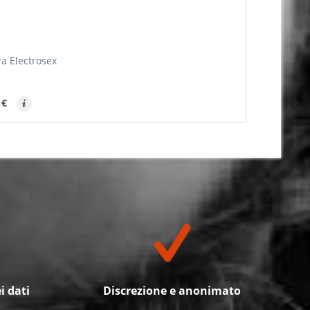
ra Electrosex
 €
i dati
Discrezione e anonimato