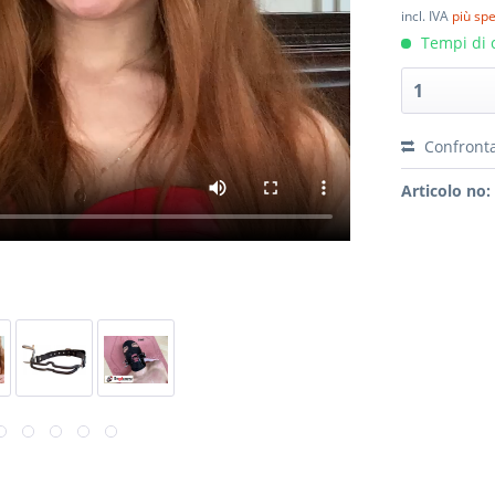
incl. IVA
più sp
Tempi di c
Confront
Articolo no: