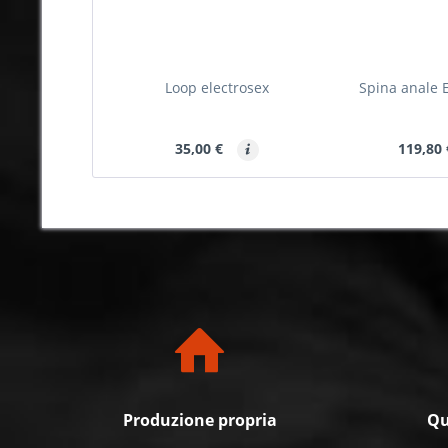
Loop electrosex
Spina anale E
35,00 €
119,80
Produzione propria
Qu