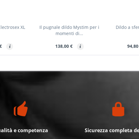
lectrosex XL
Il pugnale dildo Mystim per i
Dildo a sfe
momenti di...
 €
138,00 €
94,80
alità e competenza
Sicurezza completa de