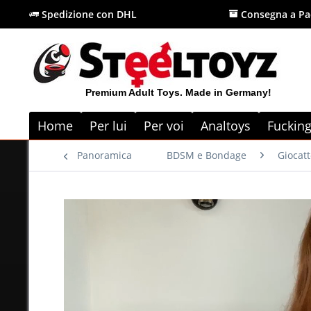
Spedizione con DHL
Consegna a Pa
Premium Adult Toys. Made in Germany!
Home
Per lui
Per voi
Analtoys
Fuckin
Panoramica
BDSM e Bondage
Giocat